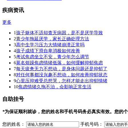
疾病资讯
更多
1
孩子躯体不适却查无病因，是不是厌学导致
2
青少年拖延厌学，家长正确处理方法
3
高中生学习压力大情绪崩溃正常吗
4
孩子成绩下滑自卑消极如何改善
5
考试焦虑坐立不安，青少年怎么调节
6
莫名烦躁焦虑情绪低落，如何缓解抑郁焦虑
7
每天疲惫无力不想动，是身体问题还是抑郁了
8
对任何事都没兴趣不想动，如何改善抑郁状态
9
心里压抑难受总想哭，怎样才能走出抑郁情绪
10
焦虑情绪久拖不治，会影响正常生活
自助挂号
*
为保证顺利就诊，您的姓名和手机号码务必真实有效。您的个
您的姓名：
手机号码：