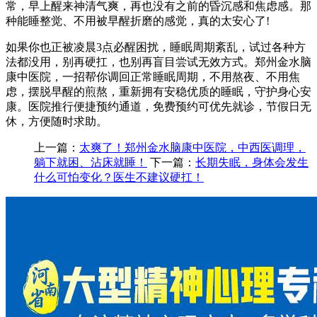
常，早上醒来神清气爽，再也没有之前的昏沉感和焦虑感。那
种能睡整觉、不用被早醒折磨的感觉，真的太安心了!
如果你也正被凌晨3点必醒困扰，睡眠周期紊乱，试过各种方
法都没用，别再硬扛，也别再盲目尝试无效方式。郑州金水脑
康中医院，一招帮你调回正常睡眠周期，不用熬夜、不用焦
虑，摆脱早醒的煎熬，重新拥有安稳优质的睡眠，守护身心安
康。医院推行便捷预约通道，免费预约可优先就诊，节假日无
休，方便随时求助。
上一篇：
太爽了！郑州金水脑康中医院，中西医调理，
躺下就困、沾床就睡！
下一篇：
长期失眠，身体会发生
什么可怕变化？医生不建议硬扛！