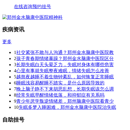
在线咨询
预约挂号
疾病资讯
更多
1
社交紧张不敢与人沟通？郑州金水脑康中医院教
2
孩子青春期情绪暴躁？郑州金水脑康中医院区分
3
长期失眠白天头晕乏力，失眠对身体有哪些危害
4
心里有事就失眠整夜难眠，情绪失眠怎么改善
5
越熬夜越睡不着生物钟紊乱，如何恢复正常睡眠
6
睡眠浅容易醒睡不踏实，是什么原因导致的
7
晚上脑子静不下来胡思乱想，长期失眠该怎么调
8
经常失眠早醒情绪低落，和抑郁症有关系吗
9
青少年厌学叛逆情绪差，郑州脑康中医院看青少
10
失眠多梦入睡困难，郑州金水脑康中医院治失眠
自助挂号