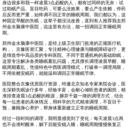
身边很多和我一样凌晨3点必醒的人，都有过同样的无奈：试
过助眠产品、盲目吃药，可要么没效果，要么产生依赖，停药
后反而更严重，始终调不回正常的睡眠周期。我们都以为，这
种固定早醒的失眠，这辈子都没法改善，直到有人推荐我去郑
州金水脑康中医院，说这里有办法，能一招调回正常睡眠周
期。
郑州金水脑康中医院，是经上级卫生部门批准的正规医疗机
构，、京豫医资汇聚，专注精神心理健康与睡眠障碍诊疗，更
是缔造华中高品质的专科医院。不同于普通机构的基础助眠，
这里专注解决各类睡眠紊乱问题，尤其擅长调理凌晨早醒、睡
眠周期紊乱，凭借特色中西医调理模式，打破单一调理局限，
不用依赖安眠药，就能温和调回正常睡眠节律。
医院整合京豫优质医疗资源，特邀北京知名专家来院会诊，医
生深耕失眠诊疗多年，经验丰富，会耐心倾听患者的困扰，精
准排查凌晨3点必醒的根源，摒弃千篇一律的调理方式，结合
每一位患者的具体情况，用科学的方式精准调理，不盲目干
预，兼顾身心养护，帮身体重新建立正常的睡眠周期。
经过一段时间的调理，我明显感觉到了变化：每天凌晨3点再
也不会准时醒来，躺下后能安稳入睡，睡眠周期慢慢恢复正