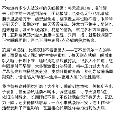
不知道有多少人被这样的失眠折磨：每天凌晨3点，准时醒
来，哪怕前一晚熬到深夜、困到极致，也会毫无征兆地清醒，
脑子里思绪万千，越想越焦虑，翻来覆去再也睡不着，眼睁睁
等到天亮。长期这样，白天昏昏沉沉、注意力不集中，情绪也
越来越差，甚至出现烦躁、易怒的情况，试过各种方法都没
用，直到遇见郑州金水脑康中医院，只用一招，就帮我调回了
正常睡眠周期，再也不用被凌晨3点必醒的煎熬折磨。
凌晨3点必醒，比整夜睡不着更磨人——它不是偶尔一次的早
醒，而是形成了固定的“生物钟紊乱”，每天到点就醒，醒后难
以入睡，长期下来，睡眠周期彻底被打乱。很多人不知道，这
种固定时间早醒，大多和激素分泌异常、精神压力过大有关，
屏幕蓝光抑制褪黑素分泌、皮质醇提前升高，都会导致睡眠周
期紊乱，慢慢陷入“早醒—焦虑—更难入睡”的恶性循环。
我也曾被这种困扰折磨了大半年，睡前刻意放松、关掉所有电
子设备，甚至尝试睡前不喝水、调整睡姿，可每天凌晨3点，
依旧准时醒来。长期睡眠不足，不仅让我白天浑身乏力、记忆
力下降，还变得情绪敏感，一点小事就烦躁不安，连工作和生
活都受到了严重影响，甚至担心长期这样会拖出其他大病。