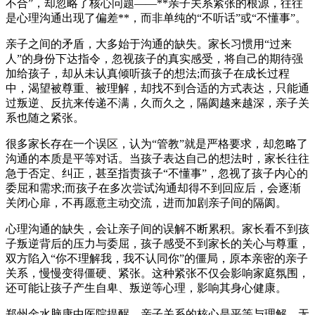
不合”，却忽略了核心问题——**亲子关系紧张的根源，往往
是心理沟通出现了偏差**，而非单纯的“不听话”或“不懂事”。
亲子之间的矛盾，大多始于沟通的缺失。家长习惯用“过来
人”的身份下达指令，忽视孩子的真实感受，将自己的期待强
加给孩子，却从未认真倾听孩子的想法;而孩子在成长过程
中，渴望被尊重、被理解，却找不到合适的方式表达，只能通
过叛逆、反抗来传递不满，久而久之，隔阂越来越深，亲子关
系也随之紧张。
很多家长存在一个误区，认为“管教”就是严格要求，却忽略了
沟通的本质是平等对话。当孩子表达自己的想法时，家长往往
急于否定、纠正，甚至指责孩子“不懂事”，忽视了孩子内心的
委屈和需求;而孩子在多次尝试沟通却得不到回应后，会逐渐
关闭心扉，不再愿意主动交流，进而加剧亲子间的隔阂。
心理沟通的缺失，会让亲子间的误解不断累积。家长看不到孩
子叛逆背后的压力与委屈，孩子感受不到家长的关心与尊重，
双方陷入“你不理解我，我不认同你”的僵局，原本亲密的亲子
关系，慢慢变得僵硬、紧张。这种紧张不仅会影响家庭氛围，
还可能让孩子产生自卑、叛逆等心理，影响其身心健康。
郑州金水脑康中医院提醒，亲子关系的核心是平等与理解，无