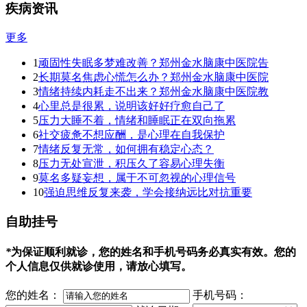
疾病资讯
更多
1
顽固性失眠多梦难改善？郑州金水脑康中医院告
2
长期莫名焦虑心慌怎么办？郑州金水脑康中医院
3
情绪持续内耗走不出来？郑州金水脑康中医院教
4
心里总是很累，说明该好好疗愈自己了
5
压力大睡不着，情绪和睡眠正在双向拖累
6
社交疲惫不想应酬，是心理在自我保护
7
情绪反复无常，如何拥有稳定心态？
8
压力无处宣泄，积压久了容易心理失衡
9
莫名多疑妄想，属于不可忽视的心理信号
10
强迫思维反复来袭，学会接纳远比对抗重要
自助挂号
*
为保证顺利就诊，您的姓名和手机号码务必真实有效。您的
个人信息仅供就诊使用，请放心填写。
您的姓名：
手机号码：