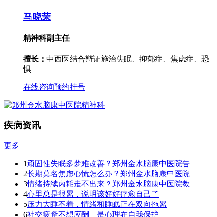
马晓荣
精神科副主任
擅长：
中西医结合辩证施治失眠、抑郁症、焦虑症、恐
惧
在线咨询
预约挂号
疾病资讯
更多
1
顽固性失眠多梦难改善？郑州金水脑康中医院告
2
长期莫名焦虑心慌怎么办？郑州金水脑康中医院
3
情绪持续内耗走不出来？郑州金水脑康中医院教
4
心里总是很累，说明该好好疗愈自己了
5
压力大睡不着，情绪和睡眠正在双向拖累
6
社交疲惫不想应酬，是心理在自我保护