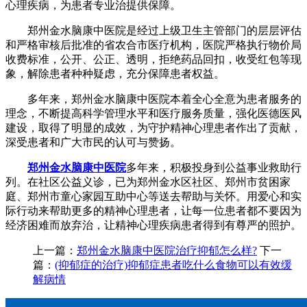
心理疾病，为患者专业治提供保障。
郑州金水脑康中医院是经过上级卫生主管部门的层层评估
和严格审核后批准的省农合市医疗机构，医院严格执行物价局
收费标准，公开、公正、透明，拒绝药品回扣，收受红包等现
象，解除患者种种疑虑，充分保障患者权益。
多年来，郑州金水脑康中医院本着全心全意为患者服务的
理念，不断提高科学管理水平和医疗服务质量，强化医德医风
建设，取得了明显的成效，为守护精神心理患者作出了贡献，
深受患者和广大市民的认可与赞扬。
郑州金水脑康中医院
多年来，积极投身到公益事业救助行
列。在社区公益义诊，已为郑州金水区社区、郑州市贫困家
庭、郑州市童心家园互助中心等送去帮助与关怀。用爱心和实
际行动来帮助更多的精神心理患者，让每一位患者都不要因为
经济困难而放弃治，让精神心理疾病患者得到有尊严的照护。
上一篇：
郑州金水脑康中医院治疗抑郁怎么样?
下一
篇：
(抑郁症的治疗)抑郁症患者吃什么食物可以有效缓
解病情